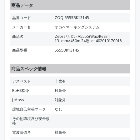
商品データ
品番コード
ZOQ-5555BK13145
メーカー名
オカベマーキングシステム
商品名
Zebraリボン A5555(Wax/Resin)
131mm×450m 24巻set 402010170018
商品型番
5555BK13145
商品スペック情報
アスベスト
非含有
RoHS指令
対象外
J-Moss
対象外
環境自己主張マーク
なし
その他環境及び安全規
－
格
電波法備考
対象外