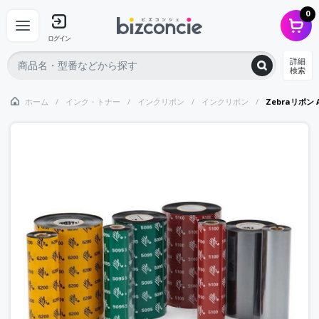
0
ログイン
詳細
検索
ホーム
インク・トナー
インクリボン
インクリボン
Zebraリボン A5