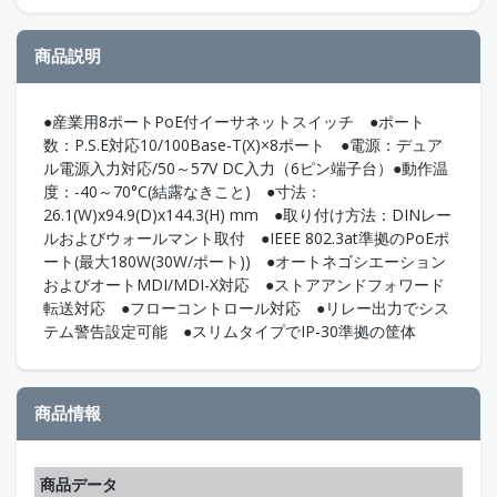
商品説明
●産業用8ポートPoE付イーサネットスイッチ ●ポート
数：P.S.E対応10/100Base-T(X)×8ポート ●電源：デュア
ル電源入力対応/50～57V DC入力（6ピン端子台）●動作温
度：-40～70°C(結露なきこと) ●寸法：
26.1(W)x94.9(D)x144.3(H) mm ●取り付け方法：DINレー
ルおよびウォールマント取付 ●IEEE 802.3at準拠のPoEポ
ート(最大180W(30W/ポート)) ●オートネゴシエーション
およびオートMDI/MDI-X対応 ●ストアアンドフォワード
転送対応 ●フローコントロール対応 ●リレー出力でシス
テム警告設定可能 ●スリムタイプでIP-30準拠の筐体
商品情報
商品データ