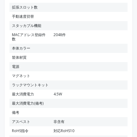
拡張スロット数
手動速度切替
スタッカブル機能
MACアドレス登録件
2048件
数
本体カラー
筐体材質
電源
マグネット
ラックマウントキット
最大消費電力
4.5W
最大消費電力(備考)
備考
アスベスト
非含有
RoHS指令
対応RoHS10