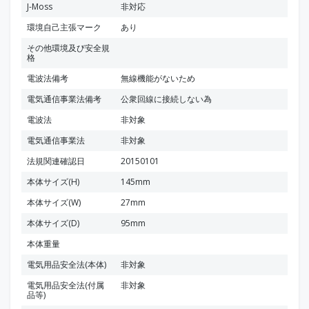
J-Moss
非対応
環境自己主張マーク
あり
その他環境及び安全規
格
電波法備考
無線機能がないため
電気通信事業法備考
公衆回線に接続しない為
電波法
非対象
電気通信事業法
非対象
法規関連確認日
20150101
本体サイズ(H)
145mm
本体サイズ(W)
27mm
本体サイズ(D)
95mm
本体重量
電気用品安全法(本体)
非対象
電気用品安全法(付属
非対象
品等)