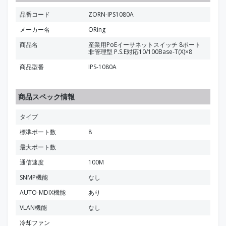
品番コード
ZORN-IPS1080A
メーカー名
ORing
商品名
産業用PoEイーサネットスイッチ 8ポート
非管理型 P.S.E対応10/100Base-T(X)×8
商品型番
IPS-1080A
商品スペック情報
タイプ
標準ポート数
8
最大ポート数
通信速度
100M
SNMP機能
なし
AUTO-MDIX機能
あり
VLAN機能
なし
冷却ファン