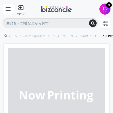
0
ログイン
詳細
検索
ホーム
パソコン関連用品
インターフェース
KVMスイッチ
1U 1