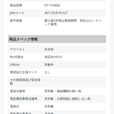
商品型番
D119-802e
JANコード
4571254191227
保守情報
購入後2年間は無償期間、対応はセンドバ
ック修理。
商品スペック情報
アスベスト
非含有
RoHS指令
対応RoHS10
J-Moss
対象外
環境自己主張マーク
なし
その他環境及び安全規
格
電波法備考
非対象：無線機能が無い為
電気通信事業法備考
非対象：公衆回線に接続しない為
電波法
非対象
電気通信事業法
非対象