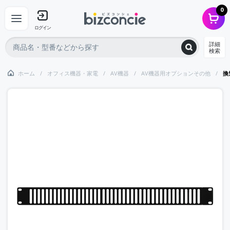
0
ログイン
詳細
検索
ホーム
オフィス機器・家電
AV機器
AV機器用オプションその他
換