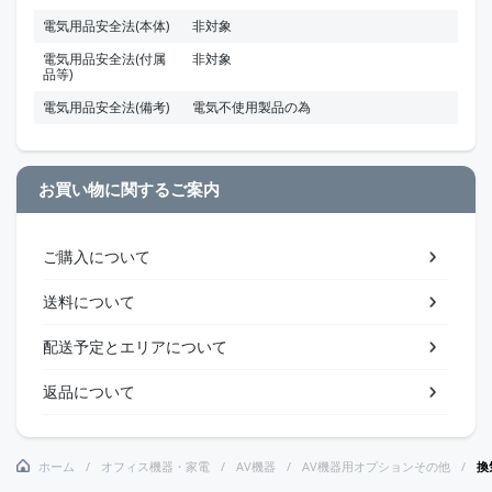
電気用品安全法(本体)
非対象
電気用品安全法(付属
非対象
品等)
電気用品安全法(備考)
電気不使用製品の為
お買い物に関するご案内
ご購入について
送料について
配送予定とエリアについて
返品について
ホーム
オフィス機器・家電
AV機器
AV機器用オプションその他
換