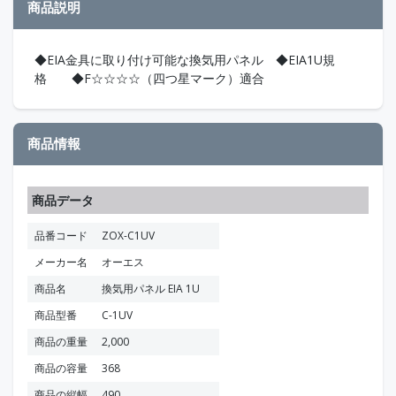
商品説明
◆EIA金具に取り付け可能な換気用パネル ◆EIA1U規
格 ◆F☆☆☆☆（四つ星マーク）適合
商品情報
商品データ
品番コード
ZOX-C1UV
メーカー名
オーエス
商品名
換気用パネル EIA 1U
商品型番
C-1UV
商品の重量
2,000
商品の容量
368
商品の縦幅
490