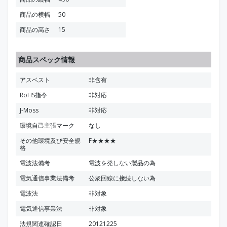
商品の横幅
50
商品の高さ
15
商品スペック情報
アスベスト
非含有
RoHS指令
非対応
J-Moss
非対応
環境自己主張マーク
なし
その他環境及び安全規
F★★★★
格
電波法備考
電波を発しない製品の為
電気通信事業法備考
公衆回線に接続しない為
電波法
非対象
電気通信事業法
非対象
法規関連確認日
20121225