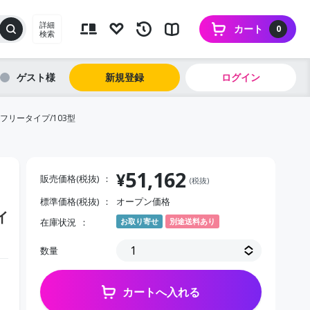
詳細
カート
0
検索
ゲスト
新規登録
ログイン
フリータイプ/103型
51,162
¥
販売価格(税抜)
(税抜)
標準価格(税抜)
オープン価格
イ
在庫状況
お取り寄せ
別途送料あり
数量
カートへ入れる