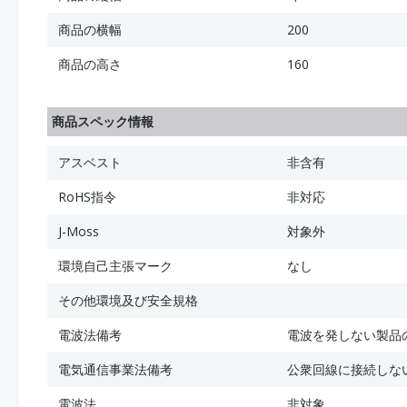
商品の横幅
200
商品の高さ
160
商品スペック情報
アスベスト
非含有
RoHS指令
非対応
J-Moss
対象外
環境自己主張マーク
なし
その他環境及び安全規格
電波法備考
電波を発しない製品
電気通信事業法備考
公衆回線に接続しな
電波法
非対象