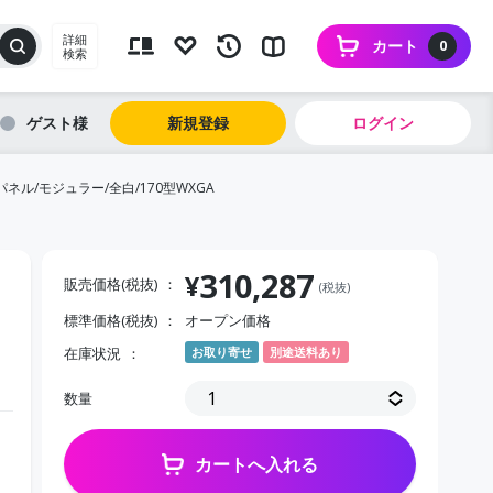
詳細
カート
0
検索
ゲスト
新規登録
ログイン
ネル/モジュラー/全白/170型WXGA
310,287
¥
販売価格(税抜)
(税抜)
標準価格(税抜)
オープン価格
在庫状況
お取り寄せ
別途送料あり
数量
カートへ入れる