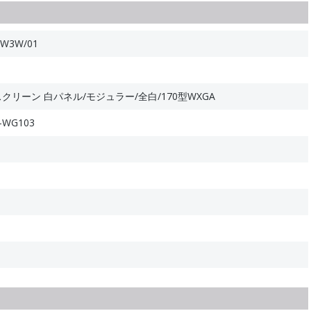
W3W/01
リーン 白パネル/モジュラー/全白/170型WXGA
-WG103