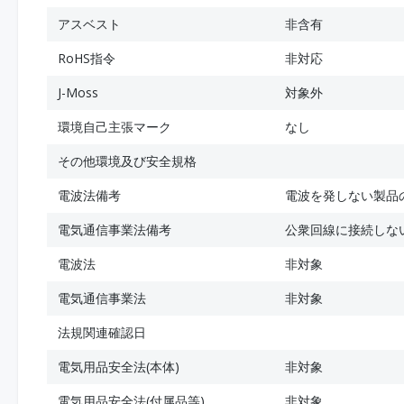
アスベスト
非含有
RoHS指令
非対応
J-Moss
対象外
環境自己主張マーク
なし
その他環境及び安全規格
電波法備考
電波を発しない製品
電気通信事業法備考
公衆回線に接続しな
電波法
非対象
電気通信事業法
非対象
法規関連確認日
電気用品安全法(本体)
非対象
電気用品安全法(付属品等)
非対象