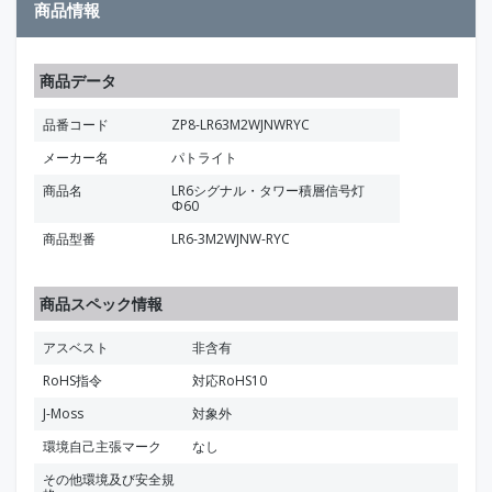
商品情報
商品データ
品番コード
ZP8-LR63M2WJNWRYC
メーカー名
パトライト
商品名
LR6シグナル・タワー積層信号灯
Φ60
商品型番
LR6-3M2WJNW-RYC
商品スペック情報
アスベスト
非含有
RoHS指令
対応RoHS10
J-Moss
対象外
環境自己主張マーク
なし
その他環境及び安全規