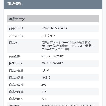
商品情報
商品データ
品番コード
ZP8-NHV65DRYGBC
メーカー名
パトライト
商品名
音声対応ネットワーク制御信号灯 直径
60mm/5段/赤黄緑青白/デジタルIO搭載モ
デル/ACアダプタ付属
商品型番
NHV6-5D-RYGBC
JANコード
4938766025912
商品の重量
1,810
商品の容量
19,312
商品の縦幅
205
商品の横幅
415
商品の高さ
227
保守情報
各種保守はセンドバック対応 1年間メー