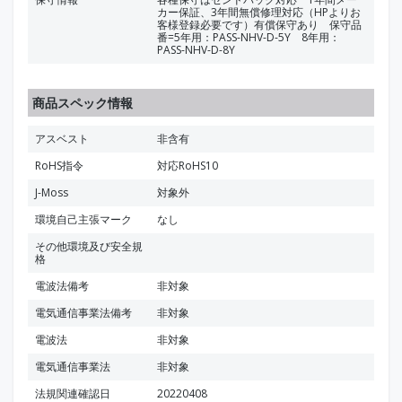
カー保証、3年間無償修理対応（HPよりお
客様登録必要です）有償保守あり 保守品
番=5年用：PASS-NHV-D-5Y 8年用：
PASS-NHV-D-8Y
商品スペック情報
アスベスト
非含有
RoHS指令
対応RoHS10
J-Moss
対象外
環境自己主張マーク
なし
その他環境及び安全規
格
電波法備考
非対象
電気通信事業法備考
非対象
電波法
非対象
電気通信事業法
非対象
法規関連確認日
20220408