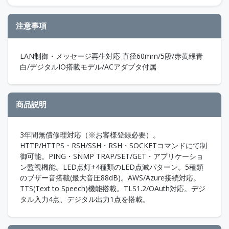
注意事項
LAN制御・メッセージ再生対応 直径60mm/5段/赤黄緑青
白/デジタルIO搭載モデル/ACアダプタ付属
商品説明
3年間無償修理対応（※お客様登録必要）。
HTTP/HTTPS・RSH/SSH・RSH・SOCKETコマンドにて制
御可能。PING・SNMP TRAP/SET/GET・アプリケーショ
ン監視機能。LED点灯+4種類のLED点滅パターン。5種類
のブザー音搭載(最大音圧88dB)。AWS/Azure接続対応。
TTS(Text to Speech)機能搭載。TLS1.2/OAuth対応。デジ
タル入力4点、デジタル出力1点を搭載。