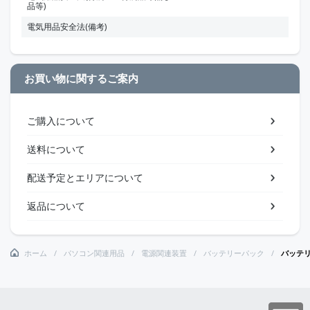
品等)
電気用品安全法(備考)
お買い物に関するご案内
ご購入について
送料について
配送予定とエリアについて
返品について
ホーム
パソコン関連用品
電源関連装置
バッテリーパック
バッテ