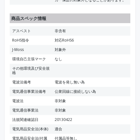
商品スペック情報
アスベスト
非含有
RoHS指令
対応RoHS6
J-Moss
対象外
環境自己主張マーク
なし
その他環境及び安全規
格
電波法備考
電波を発し無い為
電気通信事業法備考
公衆回線に接続しない為
電波法
非対象
電気通信事業法
非対象
法規関連確認日
20130422
電気用品安全法(本体)
適合
電気用品安全法(付属
付属品等無し