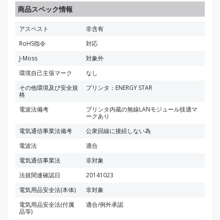
商品スペック情報
アスベスト
非含有
RoHS指令
対応
J-Moss
対象外
環境自己主張マーク
なし
その他環境及び安全規
プリンタ：ENERGY STAR
格
電波法備考
プリンタ内蔵の無線LANモジュール技適マ
ークあり
電気通信事業法備考
公衆回線に接続しない為
電波法
適合
電気通信事業法
非対象
法規関連確認日
20141023
電気用品安全法(本体)
非対象
電気用品安全法(付属
適合/例外承認
品等)