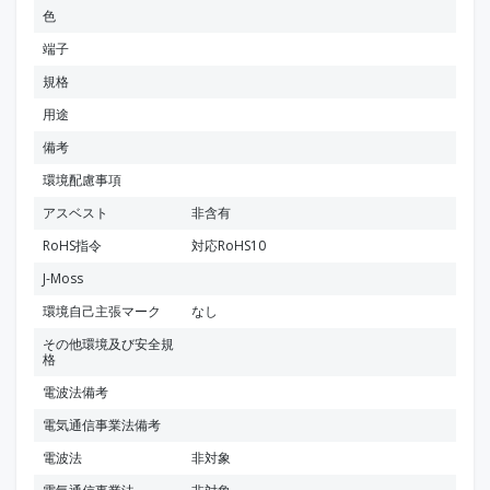
色
端子
規格
用途
備考
環境配慮事項
アスベスト
非含有
RoHS指令
対応RoHS10
J-Moss
環境自己主張マーク
なし
その他環境及び安全規
格
電波法備考
電気通信事業法備考
電波法
非対象