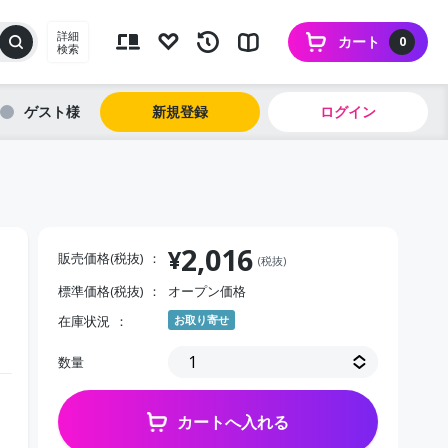
詳細
カート
0
検索
ゲスト
新規登録
ログイン
2,016
¥
販売価格(税抜)
(税抜)
標準価格(税抜)
オープン価格
在庫状況
お取り寄せ
数量
カートへ入れる