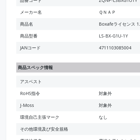
品番コード
ZQNP-LSBXG1U1Y
メーカー名
ＱＮＡＰ
商品名
Boxafeライセンス 1ユ
商品型番
LS-BX-G1U-1Y
JANコード
4711103085004
商品スペック情報
アスベスト
RoHS指令
対象外
J-Moss
対象外
環境自己主張マーク
なし
その他環境及び安全規格