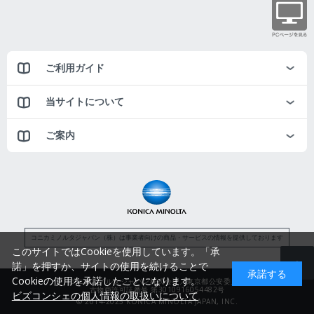
ご利用ガイド
当サイトについて
ご案内
コニカミノルタジャパン（株）は事業者向けの商品・サービスの情報を提供しております
このサイトではCookieを使用しています。「承
諾」を押すか、サイトの使用を続けることで
承諾する
Cookieの使用を承諾したことになります。
コニカミノルタジャパン株式会社／東京都公安委員会
古物商許可証番号 第3010916054482号
ビズコンシェの個人情報の取扱いについて
© 2014-2025 KONICA MINOLTA JAPAN, INC.