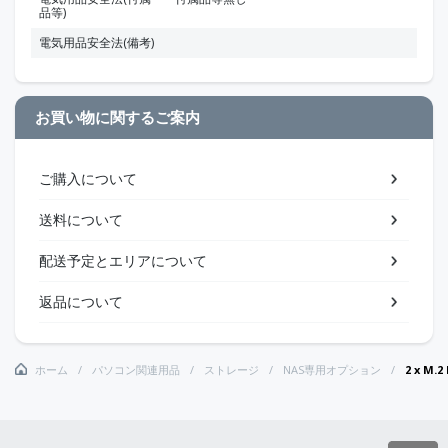
品等)
電気用品安全法(備考)
お買い物に関するご案内
ご購入について
送料について
配送予定とエリアについて
返品について
ホーム
パソコン関連用品
ストレージ
NAS専用オプション
2 x M.