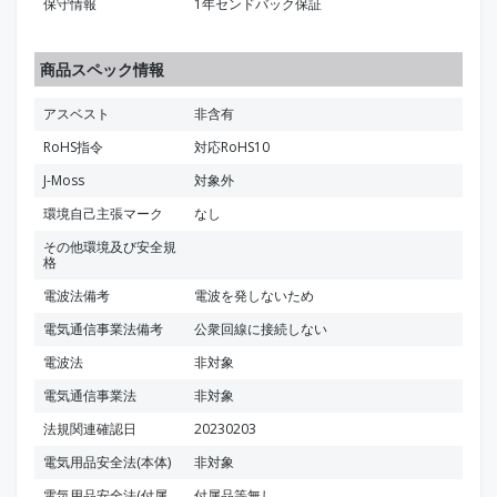
保守情報
1年センドバック保証
商品スペック情報
アスベスト
非含有
RoHS指令
対応RoHS10
J-Moss
対象外
環境自己主張マーク
なし
その他環境及び安全規
格
電波法備考
電波を発しないため
電気通信事業法備考
公衆回線に接続しない
電波法
非対象
電気通信事業法
非対象
法規関連確認日
20230203
電気用品安全法(本体)
非対象
電気用品安全法(付属
付属品等無し