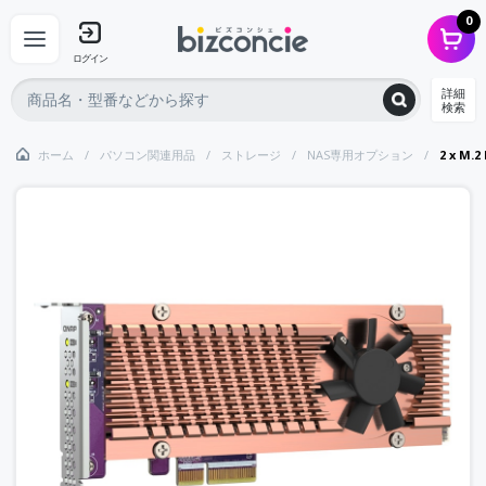
0
ログイン
詳細
検索
ホーム
パソコン関連用品
ストレージ
NAS専用オプション
2 x M.