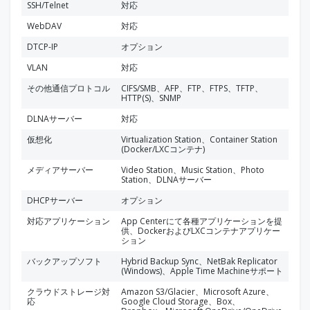
SSH/Telnet
対応
WebDAV
対応
DTCP-IP
オプション
VLAN
対応
その他通信プロトコル
CIFS/SMB、AFP、FTP、FTPS、TFTP、
HTTP(S)、SNMP
DLNAサーバー
対応
仮想化
Virtualization Station、Container Station
(Docker/LXCコンテナ)
メディアサーバー
Video Station、Music Station、Photo
Station、DLNAサーバー
DHCPサーバー
オプション
対応アプリケーション
App Centerにて各種アプリケーションを提
供、DockerおよびLXCコンテナアプリケー
ション
バックアップソフト
Hybrid Backup Sync、NetBak Replicator
(Windows)、Apple Time Machineサポート
クラウドストレージ対
Amazon S3/Glacier、Microsoft Azure、
応
Google Cloud Storage、Box、