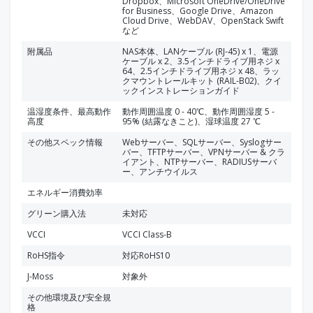
Dropbox、Microsoft OneDrive/OneDrive
for Business、Google Drive、Amazon
Cloud Drive、WebDAV、OpenStack Swift
など
附属品
NAS本体、LANケーブル (RJ-45) x 1、電源
ケーブル x 2、3.5インチドライブ用ネジ x
64、2.5インチドライブ用ネジ x 48、ラッ
クマウントレールキット (RAIL-B02)、クイ
ックインストレーションガイド
温湿度条件、最高動作
動作周囲温度 0 - 40℃、動作周囲湿度 5 -
高度
95% (結露なきこと)、湿球温度 27 ℃
その他スペック情報
Webサーバー、SQLサーバー、Syslogサー
バー、TFTPサーバー、VPNサーバー & クラ
イアント、NTPサーバー、RADIUSサーバ
ー、アンチウイルス
エネルギー消費効率
グリーン購入法
未対応
VCCI
VCCI Class-B
RoHS指令
対応RoHS10
J-Moss
対象外
その他環境及び安全規
格