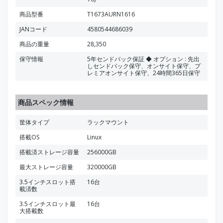
商品型番
T1673AURN1616
JANコード
4580544686039
商品の重量
28,350
保守情報
5年センドバック保証 ◆ オプション : 先出
しセンドバック保守、オンサイト保守、プ
レミアオンサイト保守、24時間365日保守
商品スペック情報
筐体タイプ
ラックマウント
搭載OS
Linux
搭載済ストレージ容量
256000GB
最大ストレージ容量
320000GB
3.5インチスロット搭
16台
載済数
3.5インチスロット最
16台
大搭載数