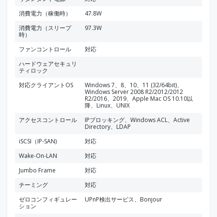
消費電力（稼働時）
47.8W
消費電力（スリープ
97.3W
時）
ファンコントロール
対応
ハードウェアセキュリ
ティロック
対応クライアントOS
Windows 7、8、10、11 (32/64bit)、
Windows Server 2008 R2/2012/2012
R2/2016、2019、Apple Mac OS 10.10以
降、Linux、UNIX
アクセスコントロール
IPブロッキング、Windows ACL、Active
Directory、LDAP
iSCSI（IP-SAN)
対応
Wake-On-LAN
対応
Jumbo Frame
対応
チーミング
対応
ゼロコンフィギュレー
UPnP検出サービス、Bonjour
ション