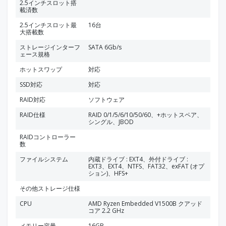
2.5インチスロット搭
載済数
2.5インチスロット最
16台
大搭載数
ストレージインターフ
SATA 6Gb/s
ェース規格
ホットスワップ
対応
SSD対応
対応
RAID対応
ソフトウェア
RAID仕様
RAID 0/1/5/6/10/50/60、+ホットスペア、
シングル、JBOD
RAIDコントローラー
数
ファイルシステム
内蔵ドライブ : EXT4、外付ドライブ :
EXT3、EXT4、NTFS、FAT32、exFAT (オプ
ション)、HFS+
その他ストレージ仕様
CPU
AMD Ryzen Embedded V1500B クアッド
コア 2.2 GHz
メモリー容量
16GB