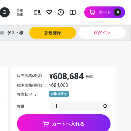
詳細
カート
0
検索
ゲスト
新規登録
ログイン
608,684
¥
販売価格(税抜)
(税抜)
684,000
標準価格(税抜)
¥
在庫状況
お取り寄せ
数量
カートへ入れる