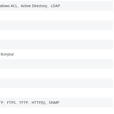
s ACL、Active Directory、LDAP
onjour
TP、FTPS、TFTP、HTTP(S)、SNMP