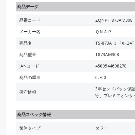
商品データ
品番コード
ZQNP-T873AM308
メーカー名
ＱＮＡＰ
商品名
TS-873A ミドル 24TB
商品型番
T873AM308
JANコード
4580544698278
商品の重量
6,760
3年センドバック保証
保守情報
守、プレミアオンサイ
商品スペック情報
筐体タイプ
タワー