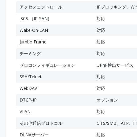
アクセスコントロール
IPブロッキング、Window
iSCSI（IP-SAN)
対応
Wake-On-LAN
対応
Jumbo Frame
対応
チーミング
対応
ゼロコンフィギュレーション
UPnP検出サービス、B
SSH/Telnet
対応
WebDAV
対応
DTCP-IP
オプション
VLAN
対応
その他通信プロトコル
CIFS/SMB、AFP、F
DLNAサーバー
対応