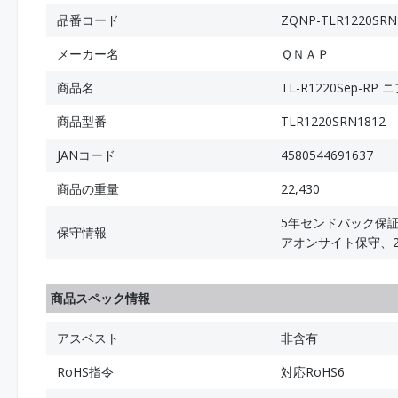
品番コード
ZQNP-TLR1220SRN
メーカー名
ＱＮＡＰ
商品名
TL-R1220Sep-RP ニ
商品型番
TLR1220SRN1812
JANコード
4580544691637
商品の重量
22,430
5年センドバック保証
保守情報
アオンサイト保守、2
商品スペック情報
アスベスト
非含有
RoHS指令
対応RoHS6