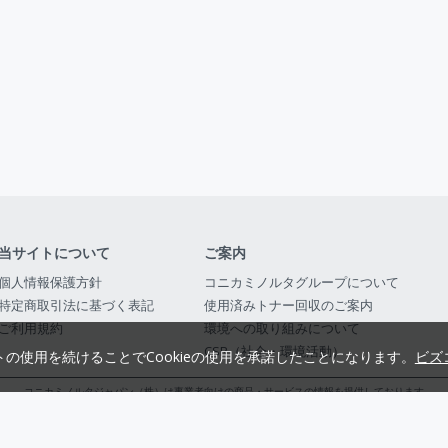
当サイトについて
ご案内
個人情報保護方針
コニカミノルタグループについて
特定商取引法に基づく表記
使用済みトナー回収のご案内
ご利用規約
環境への取り組みについて
CSR（社会・環境活動）
トの使用を続けることでCookieの使用を承諾したことになります。
ビズ
コニカミノルタジャパン（株）は事業者向けの商品・サービスの情報を提供しております
コニカミノルタジャパン株式会社／東京都公安委員会 古物商許可証番号 第3010916054482