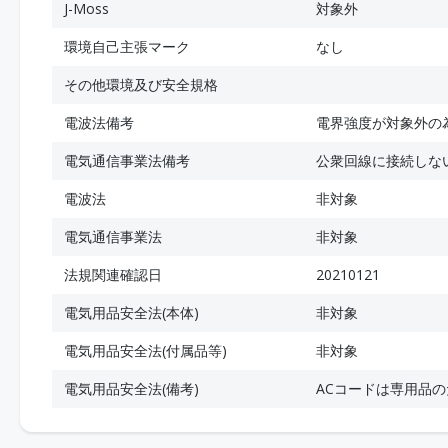
J-Moss
対象外
環境自己主張マーク
なし
その他環境及び安全規格
電波法備考
電界強度が対象外の
電気通信事業法備考
公衆回線に接続しな
電波法
非対象
電気通信事業法
非対象
法規関連確認日
20210121
電気用品安全法(本体)
非対象
電気用品安全法(付属品等)
非対象
電気用品安全法(備考)
ACコードは専用品