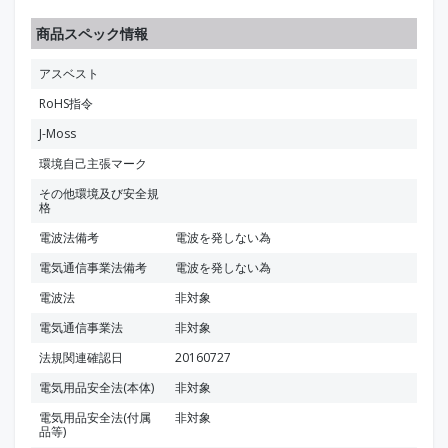
商品スペック情報
アスベスト
RoHS指令
J-Moss
環境自己主張マーク
その他環境及び安全規
格
電波法備考
電波を発しない為
電気通信事業法備考
電波を発しない為
電波法
非対象
電気通信事業法
非対象
法規関連確認日
20160727
電気用品安全法(本体)
非対象
電気用品安全法(付属
非対象
品等)