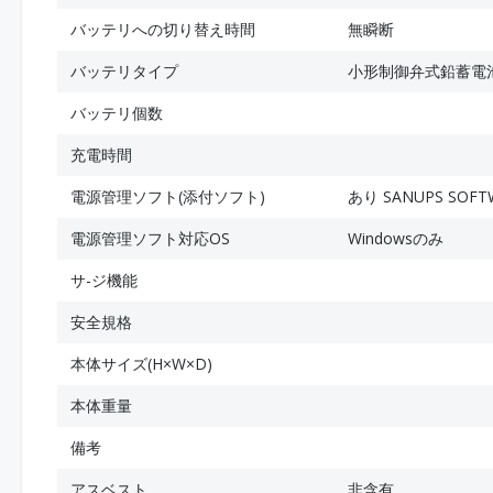
バッテリへの切り替え時間
無瞬断
バッテリタイプ
小形制御弁式鉛蓄電
バッテリ個数
充電時間
電源管理ソフト(添付ソフト)
あり SANUPS SO
電源管理ソフト対応OS
Windowsのみ
サ-ジ機能
安全規格
本体サイズ(H×W×D)
本体重量
備考
アスベスト
非含有