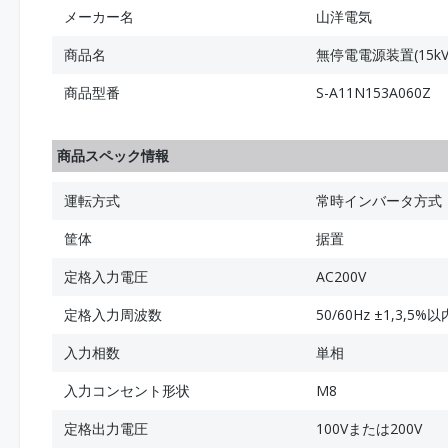
メーカー名
山洋電気
商品名
無停電電源装置(15k
商品型番
S-A11N153A060Z
商品スペック情報
運転方式
常時インバータ方式
筐体
据置
定格入力電圧
AC200V
定格入力周波数
50/60Hz ±1,3,5%以
入力相数
単相
入力コンセント形状
M8
定格出力電圧
100Vまたは200V