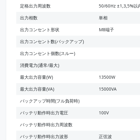
定格出力周波数
50/60Hz ±1,3,5%以
出力相数
単相
出力コンセント形状
M8端子
出力コンセント数(バックアップ)
出力コンセント個数(スルー)
消費電力(通常/最大)
最大出力容量(W)
13500W
最大出力容量(VA)
15000VA
バックアップ時間(フル負荷時)
バッテリ動作時出力電圧
100V
バッテリ動作時出力周波数
バッテリ動作時出力波形
正弦波