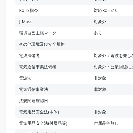
RoHS指令
対応RoHS10
J-Moss
対象外
環境自己主張マーク
あり
その他環境及び安全規格
電波法備考
対象外：電波を発し
電気通信事業法備考
対象外：公衆回線に
電波法
非対象
電気通信事業法
非対象
法規関連確認日
電気用品安全法(本体)
非対象
電気用品安全法(付属品等)
付属品等無し