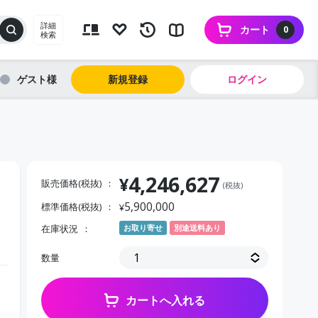
詳細
カート
0
検索
ゲスト
新規登録
ログイン
4,246,627
¥
販売価格(税抜)
(税抜)
5,900,000
標準価格(税抜)
¥
在庫状況
お取り寄せ
別途送料あり
数量
カートへ入れる