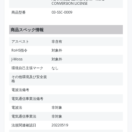
CONVERSION LICENSE
商品型番
03-SSC-0009
商品スペック情報
アスベスト
非含有
RoHS指令
対象外
J-Moss
対象外
環境自己主張マーク
なし
その他環境及び安全規
格
電波法備考
電気通信事業法備考
電波法
非対象
電気通信事業法
非対象
法規関連確認日
20220519