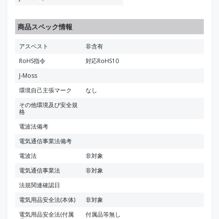
商品スペック情報
アスベスト
非含有
RoHS指令
対応RoHS10
J-Moss
環境自己主張マーク
なし
その他環境及び安全規
格
電波法備考
電気通信事業法備考
電波法
非対象
電気通信事業法
非対象
法規関連確認日
電気用品安全法(本体)
非対象
電気用品安全法(付属
付属品等無し