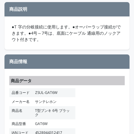
商品説明
●T 字の分岐接続に使用します。●オーバーラップ接続がで
きます。●4号～7号は、底面にケーブル 通線用のノックア
ウト付きです。
商品情報
商品データ
品番コード
ZSUL-GAT6W
メーカー名
サンテレホン
商品名
T型ブンキ 6号 ブラッ
ク
商品型番
GAT6W
JANコード
4528944312417