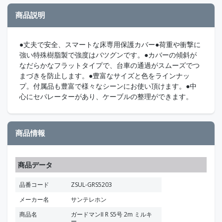
商品説明
●丈夫で安全、スマートな床専用保護カバー●荷重や衝撃に
強い特殊樹脂製で強度はバツグンです。●カバーの傾斜が
なだらかなフラットタイプで、台車の通過がスムーズでつ
まづきを防止します。●豊富なサイズと色をラインナッ
プ。付属品も豊富で様々なシーンにお使い頂けます。●中
心にセパレーターがあり、ケーブルの整理ができます。
商品情報
商品データ
品番コード
ZSUL-GRS5203
メーカー名
サンテレホン
商品名
ガードマンII R S5号 2m ミルキ
ー