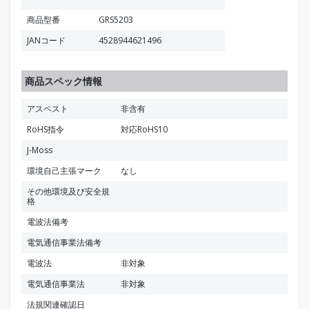
商品型番
GRS5203
JANコード
4528944621496
商品スペック情報
アスベスト
非含有
RoHS指令
対応RoHS10
J-Moss
環境自己主張マーク
なし
その他環境及び安全規
格
電波法備考
電気通信事業法備考
電波法
非対象
電気通信事業法
非対象
法規関連確認日