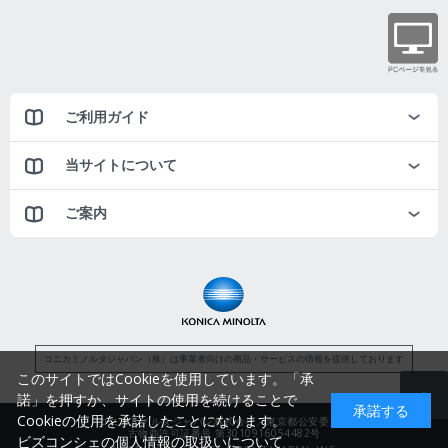
ご利用ガイド
当サイトについて
ご案内
コニカミノルタジャパン（株）は事業者向けの商品・サービスの情報を提供しております
このサイトではCookieを使用しています。「承
諾」を押すか、サイトの使用を続けることで
承諾する
Cookieの使用を承諾したことになります。
コニカミノルタジャパン株式会社／東京都公安委員会
古物商許可証番号 第3010916054482号
ビズコンシェの個人情報の取扱いについて