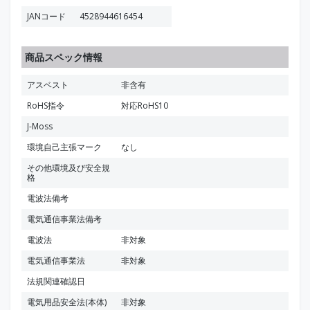
JANコード
4528944616454
商品スペック情報
アスベスト
非含有
RoHS指令
対応RoHS10
J-Moss
環境自己主張マーク
なし
その他環境及び安全規
格
電波法備考
電気通信事業法備考
電波法
非対象
電気通信事業法
非対象
法規関連確認日
電気用品安全法(本体)
非対象