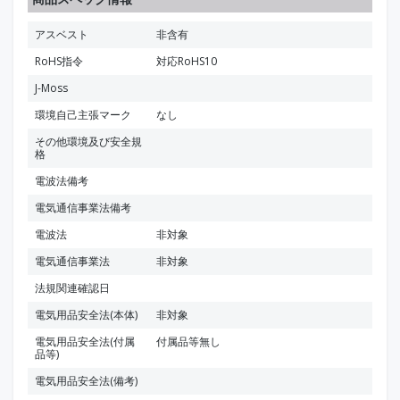
アスベスト
非含有
RoHS指令
対応RoHS10
J-Moss
環境自己主張マーク
なし
その他環境及び安全規
格
電波法備考
電気通信事業法備考
電波法
非対象
電気通信事業法
非対象
法規関連確認日
電気用品安全法(本体)
非対象
電気用品安全法(付属
付属品等無し
品等)
電気用品安全法(備考)