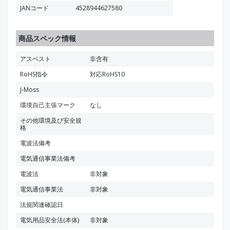
JANコード
4528944627580
商品スペック情報
アスベスト
非含有
RoHS指令
対応RoHS10
J-Moss
環境自己主張マーク
なし
その他環境及び安全規
格
電波法備考
電気通信事業法備考
電波法
非対象
電気通信事業法
非対象
法規関連確認日
電気用品安全法(本体)
非対象