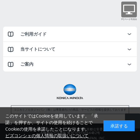
ご利用ガイド
当サイトについて
ご案内
コニカミノルタジャパン（株）は事業者向けの商品・サービスの情報を提供しております
このサイトではCookieを使用しています。「承
諾」を押すか、サイトの使用を続けることで
承諾する
Cookieの使用を承諾したことになります。
コニカミノルタジャパン株式会社／東京都公安委員会
古物商許可証番号 第3010916054482号
ビズコンシェの個人情報の取扱いについて
© 2014-2025 KONICA MINOLTA JAPAN, INC.