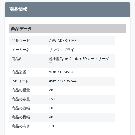
商品情報
商品データ
品番コード
ZSW-ADR3TCMS10
メーカー名
サンワサプライ
商品名
超小型Type-C microSDカードリーダ
ー
商品型番
ADR-3TCMS10
JANコード
4969887595244
商品の重量
26
商品の容量
153
商品の縦幅
10
商品の横幅
90
商品の高さ
170