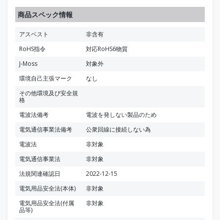
商品スペック情報
アスベスト
非含有
RoHS指令
対応RoHS6物質
J-Moss
対象外
環境自己主張マーク
なし
その他環境及び安全規
格
電波法備考
電波を発しない製品のため
電気通信事業法備考
公衆回線に接続しない為
電波法
非対象
電気通信事業法
非対象
法規関連確認日
2022-12-15
電気用品安全法(本体)
非対象
電気用品安全法(付属
非対象
品等)