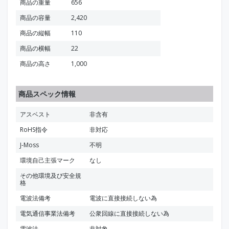
商品の重量
656
商品の容量
2,420
商品の縦幅
110
商品の横幅
22
商品の高さ
1,000
商品スペック情報
アスベスト
非含有
RoHS指令
非対応
J-Moss
不明
環境自己主張マーク
なし
その他環境及び安全規
格
電波法備考
電波に直接接続しない為
電気通信事業法備考
公衆回線に直接接続しない為
電波法
非対象