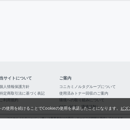
当サイトについて
ご案内
個人情報保護方針
コニカミノルタグループについて
特定商取引法に基づく表記
使用済みトナー回収のご案内
ご利用規約
環境への取り組みについて
CSR（社会・環境活動）
トの使用を続けることでCookieの使用を承諾したことになります。
ビズ
コニカミノルタジャパン（株）は事業者向けの商品・サービスの情報を提供しております