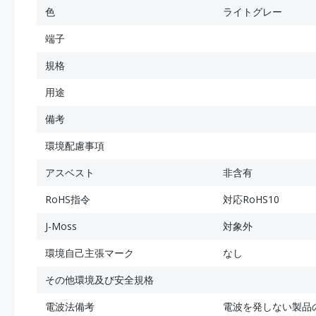
色
ライトグレー
端子
規格
用途
備考
環境配慮事項
アスベスト
非含有
RoHS指令
対応RoHS10
J-Moss
対象外
環境自己主張マーク
なし
その他環境及び安全規格
電波法備考
電波を発しない製品