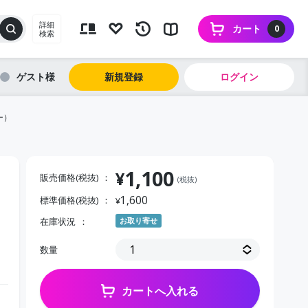
詳細
カート
0
検索
ゲスト
新規登録
ログイン
ー）
1,100
¥
販売価格(税抜)
(税抜)
1,600
標準価格(税抜)
¥
・
在庫状況
お取り寄せ
数量
カートへ入れる