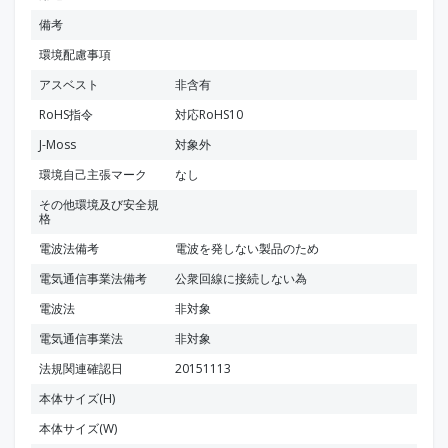
備考
環境配慮事項
アスベスト
非含有
RoHS指令
対応RoHS10
J-Moss
対象外
環境自己主張マーク
なし
その他環境及び安全規
格
電波法備考
電波を発しない製品のため
電気通信事業法備考
公衆回線に接続しない為
電波法
非対象
電気通信事業法
非対象
法規関連確認日
20151113
本体サイズ(H)
本体サイズ(W)