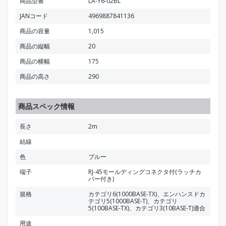
商品型番
LA-Y6-02BL
JANコード
4969887841136
商品の容量
1,015
商品の縦幅
20
商品の横幅
175
商品の高さ
290
商品スペック情報
長さ
2m
結線
色
ブルー
端子
RJ-45モールディングコネクタ付(ラッチカ
バー付き)
規格
カテゴリ6(1000BASE-TX)、エンハンスドカ
テゴリ5(1000BASE-T)、カテゴリ
5(100BASE-TX)、カテゴリ3(10BASE-T)適合
用途