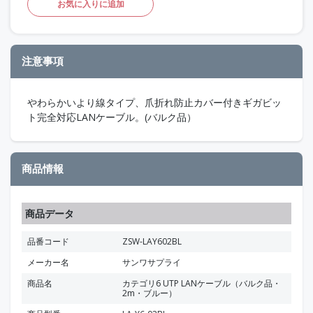
お気に入りに追加
注意事項
やわらかいより線タイプ、爪折れ防止カバー付きギガビッ
ト完全対応LANケーブル。(バルク品）
商品情報
商品データ
品番コード
ZSW-LAY602BL
メーカー名
サンワサプライ
商品名
カテゴリ6 UTP LANケーブル（バルク品・
2m・ブルー）