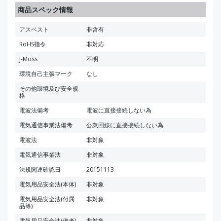
商品スペック情報
アスベスト
非含有
RoHS指令
非対応
J-Moss
不明
環境自己主張マーク
なし
その他環境及び安全規
格
電波法備考
電波に直接接続しない為
電気通信事業法備考
公衆回線に直接接続しない為
電波法
非対象
電気通信事業法
非対象
法規関連確認日
20151113
電気用品安全法(本体)
非対象
電気用品安全法(付属
非対象
品等)
電気用品安全法(備考)
非対象