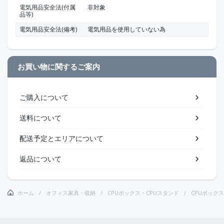
電気用品安全法(付属
非対象
品等)
電気用品安全法(備考)
電気用品を使用していない為
お買い物に関するご案内
ご購入について
送料について
配送予定とエリアについて
返品について
ホーム
オフィス家具・収納
CPUボックス・CPUスタンド
CPUボック