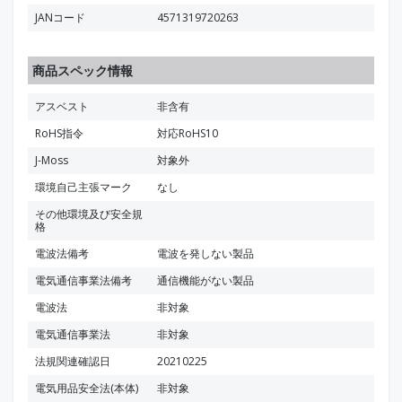
JANコード
4571319720263
商品スペック情報
アスベスト
非含有
RoHS指令
対応RoHS10
J-Moss
対象外
環境自己主張マーク
なし
その他環境及び安全規
格
電波法備考
電波を発しない製品
電気通信事業法備考
通信機能がない製品
電波法
非対象
電気通信事業法
非対象
法規関連確認日
20210225
電気用品安全法(本体)
非対象