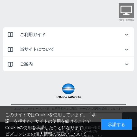
ご利用ガイド
当サイトについて
ご案内
コニカミノルタジャパン（株）は事業者向けの商品・サービスの情報を提供しております
このサイトではCookieを使用しています。「承
諾」を押すか、サイトの使用を続けることで
承諾する
Cookieの使用を承諾したことになります。
コニカミノルタジャパン株式会社／東京都公安委員会
古物商許可証番号 第3010916054482号
ビズコンシェの個人情報の取扱いについて
© 2014-2025 KONICA MINOLTA JAPAN, INC.