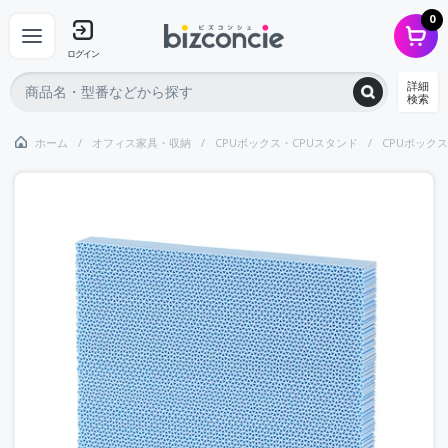
0
ログイン
詳細
検索
ホーム
オフィス家具・収納
CPUボックス・CPUスタンド
CPUボック