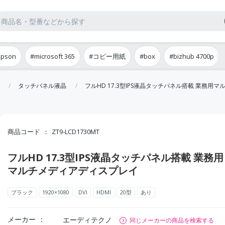
epson
#microsoft 365
#コピー用紙
#box
#bizhub 4700p
タッチパネル液晶
フルHD 17.3型IPS液晶タッチパネル搭載 業務用
商品コード
ZT9-LCD1730MT
フルHD 17.3型IPS液晶タッチパネル搭載 業務用
マルチメディアディスプレイ
ブラック
1920×1080
DVI
HDMI
20型
あり
メーカー
エーディテクノ
同じメーカーの商品を検索する