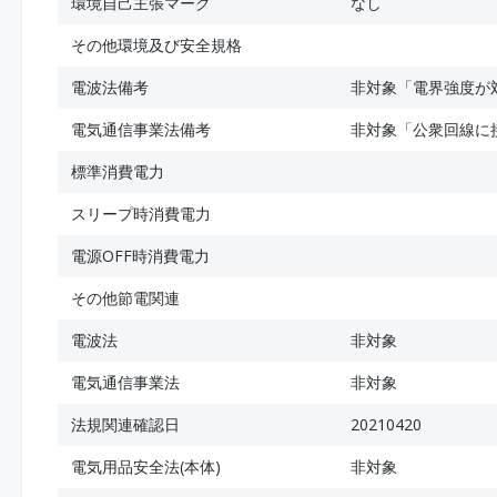
環境自己主張マーク
なし
その他環境及び安全規格
電波法備考
非対象「電界強度が
電気通信事業法備考
非対象「公衆回線に
標準消費電力
スリープ時消費電力
電源OFF時消費電力
その他節電関連
電波法
非対象
電気通信事業法
非対象
法規関連確認日
20210420
電気用品安全法(本体)
非対象