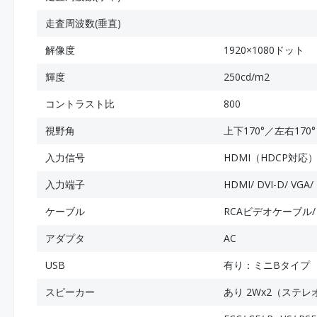
走査周波数(垂直)
解像度
1920×1080ドット
輝度
250cd/m2
コントラスト比
800
視野角
上下170°／左右170°
入力信号
HDMI（HDCP対応）/
入力端子
HDMI/ DVI-D/ 
ケーブル
RCAビデオケーブル
アダプタ
AC
USB
有り：ミニBタイプ
スピーカー
あり 2Wx2（ステレ