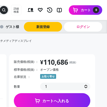
詳細
カート
0
検索
ゲスト
新規登録
ログイン
マルチメディアディスプレイ
110,686
¥
販売価格(税抜)
(税抜)
標準価格(税抜)
オープン価格
在庫状況
お取り寄せ
数量
カートへ入れる