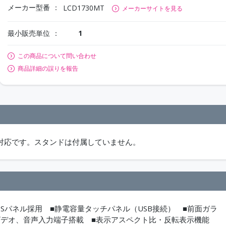
メーカー型番
LCD1730MT
メーカーサイトを見る
最小販売単位
1
この商品について問い合わせ
商品詳細の誤りを報告
/10のみ対応です。スタンドは付属していません。
0）IPSパネル採用 ■静電容量タッチパネル（USB接続） ■前面ガラ
GA、ビデオ、音声入力端子搭載 ■表示アスペクト比・反転表示機能