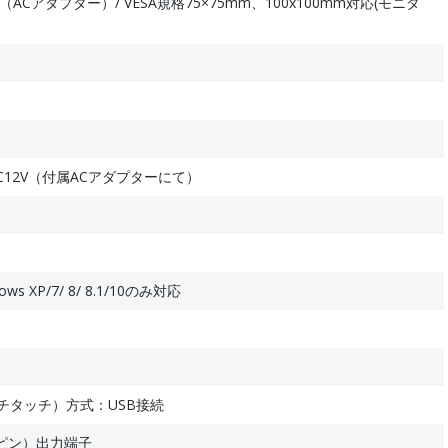
/ PSE（ACアダプター）/ VESA規格75×75mm、100x100mm対応(モニタ
Hz DC12V（付属ACアダプターにて）
 XP/7/ 8/ 8.1/10のみ対応
チタッチ）方式：USB接続
ピン）出力端子