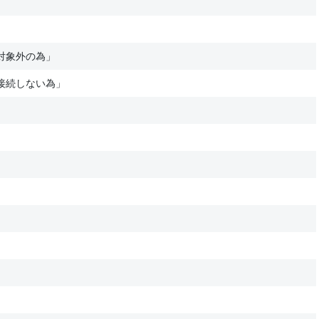
対象外の為」
接続しない為」