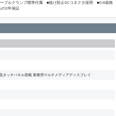
け防止用ケーブルクランプ標準付属 ■抜け防止DCコネクタ採用 ■EIA規格
心の3年保証
IPS液晶タッチパネル搭載 業務用マルチメディアディスプレイ