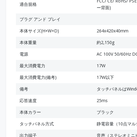
FCC/ CE/ RoHS
適合規格
ー背面)
プラグ アンド プレイ
本体サイズ(H×W×D)
264x420x40mm
本体重量
約2,150g
電源
AC 100V 50/60
最大消費電力
17W
最大消費電力(備考)
17W以下
備考
タッチパネルはWindows
応答速度
25ms
本体カラー
ブラック
タッチパネル方式
静電容量（10点マル
出力端子
音声（ステレオミニ