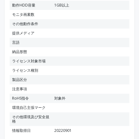
動作HDD容量
1GB以上
モニタ画素数
その他動作条件
提供メディア
言語
納品形態
ライセンス対象市場
ライセンス種別
製品区分
注意事項
RoHS指令
対象外
環境自己主張マーク
その他環境及び安全規
格
情報取得日
20220901