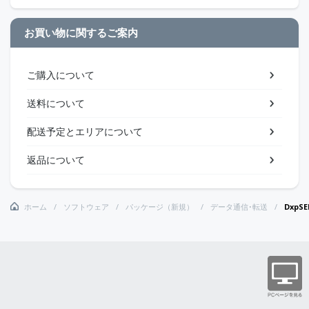
お買い物に関するご案内
ご購入について
送料について
配送予定とエリアについて
返品について
ホーム
ソフトウェア
パッケージ（新規）
データ通信･転送
DxpS