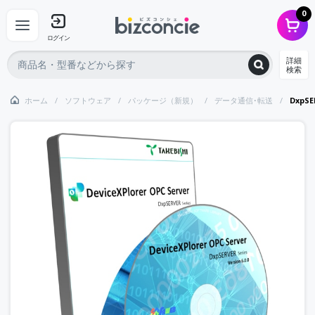
0
ログイン
詳細
検索
ホーム
ソフトウェア
パッケージ（新規）
データ通信･転送
DxpS