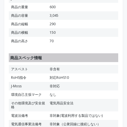
商品の重量
600
商品の容量
3,045
商品の縦幅
290
商品の横幅
150
商品の高さ
70
商品スペック情報
アスベスト
非含有
RoHS指令
対応RoHS10
J-Moss
非対応
環境自己主張マーク
なし
その他環境及び安全規
電気用品安全法
格
電波法備考
非対象(電波利用する製品ではない)
電気通信事業法備考
非対象（公衆回線に接続しない）