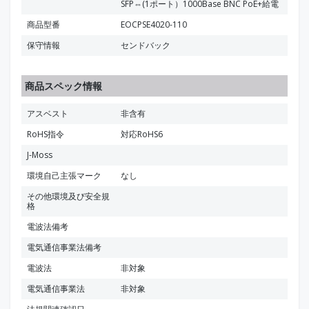
SFP⇔(1ポート）1000Base BNC PoE+給電
商品型番
EOCPSE4020-110
保守情報
センドバック
商品スペック情報
アスベスト
非含有
RoHS指令
対応RoHS6
J-Moss
環境自己主張マーク
なし
その他環境及び安全規
格
電波法備考
電気通信事業法備考
電波法
非対象
電気通信事業法
非対象