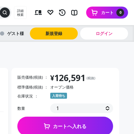
詳細
カート
0
検索
ゲスト
新規登録
ログイン
126,591
¥
販売価格(税抜)
(税抜)
標準価格(税抜)
オープン価格
在庫状況
入荷待ち
数量
カートへ入れる