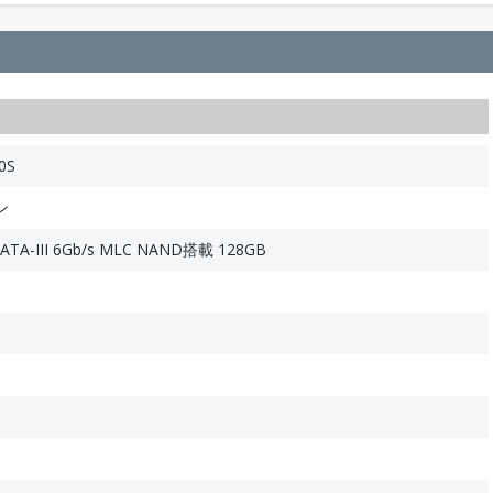
0S
ン
TA-III 6Gb/s MLC NAND搭載 128GB