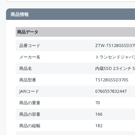
商品情報
商品データ
品番コード
ZTW-TS128GSSD37
メーカー名
トランセンドジャパ
商品名
内蔵SSD 2.5インチ SA
商品型番
TS128GSSD370S
JANコード
0760557832447
商品の重量
70
商品の容量
166
商品の縦幅
182