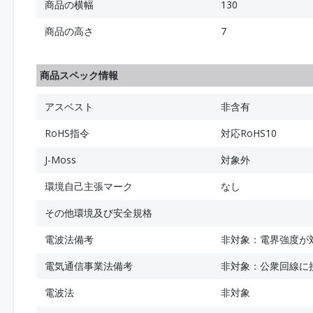
商品の横幅
130
商品の高さ
7
商品スペック情報
アスベスト
非含有
RoHS指令
対応RoHS10
J-Moss
対象外
環境自己主張マーク
なし
その他環境及び安全規格
電波法備考
非対象：電界強度が
電気通信事業法備考
非対象：公衆回線に
電波法
非対象