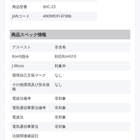
商品型番
SHC-23
JANコード
4909959147988
商品スペック情報
アスベスト
非含有
RoHS指令
対応RoHS10
J-Moss
対象外
環境自己主張マーク
なし
その他環境及び安全規
なし
格
電波法備考
非対象
電気通信事業法備考
非対象
電波法
非対象
電気通信事業法
非対象
法規関連確認日