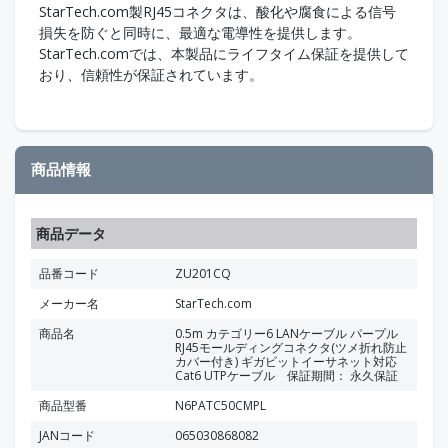
StarTech.com製RJ45コネクタは、酸化や腐食による信号
損失を防ぐと同時に、最適な電導性を提供します。
StarTech.comでは、本製品にライフタイム保証を提供して
おり、信頼性が保証されています。
商品情報
商品データ
品番コード
ZU201CQ
メーカー名
StarTech.com
商品名
0.5m カテゴリー6 LANケーブル パープル
RJ45モールディングコネクタ(ツメ折れ防止
カバー付き) ギガビットイーサネット対応
Cat6 UTPケーブル 保証期間： 永久保証
商品型番
N6PATC50CMPL
JANコード
065030868082