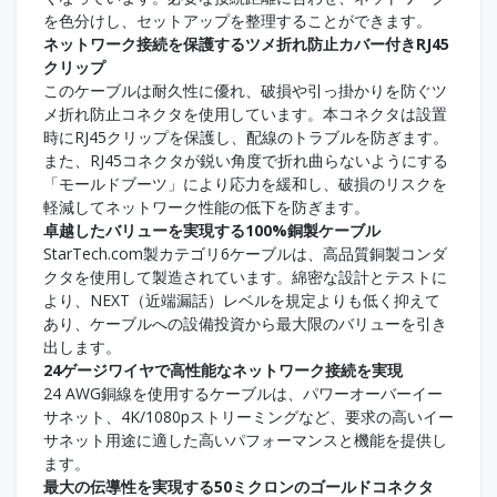
を色分けし、セットアップを整理することができます。
ネットワーク接続を保護するツメ折れ防止カバー付きRJ45
クリップ
このケーブルは耐久性に優れ、破損や引っ掛かりを防ぐツ
メ折れ防止コネクタを使用しています。本コネクタは設置
時にRJ45クリップを保護し、配線のトラブルを防ぎます。
また、RJ45コネクタが鋭い角度で折れ曲らないようにする
「モールドブーツ」により応力を緩和し、破損のリスクを
軽減してネットワーク性能の低下を防ぎます。
卓越したバリューを実現する100%銅製ケーブル
StarTech.com製カテゴリ6ケーブルは、高品質銅製コンダ
クタを使用して製造されています。綿密な設計とテストに
より、NEXT（近端漏話）レベルを規定よりも低く抑えて
あり、ケーブルへの設備投資から最大限のバリューを引き
出します。
24ゲージワイヤで高性能なネットワーク接続を実現
24 AWG銅線を使用するケーブルは、パワーオーバーイー
サネット、4K/1080pストリーミングなど、要求の高いイー
サネット用途に適した高いパフォーマンスと機能を提供し
ます。
最大の伝導性を実現する50ミクロンのゴールドコネクタ