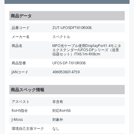
商品データ
品番コード
ZUT-UFOSDPT610R008
メーカー名
スペクトル
商品名
MPO光ケーブル使用DisplayPort1.4モニタ
エクステンダー/UFOS-DPシリーズ（送受
信器セット）/TX6.1m-RX8cm
商品型番
UFOS-DP-T610R008
JANコード
4969538014759
商品スペック情報
アスベスト
非含有
RoHS指令
対応RoHS6
J-Moss
対象外
環境自己主張マーク
なし