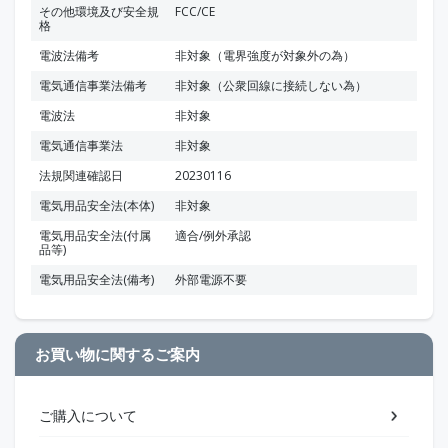
その他環境及び安全規
FCC/CE
格
電波法備考
非対象（電界強度が対象外の為）
電気通信事業法備考
非対象（公衆回線に接続しない為）
電波法
非対象
電気通信事業法
非対象
法規関連確認日
20230116
電気用品安全法(本体)
非対象
電気用品安全法(付属
適合/例外承認
品等)
電気用品安全法(備考)
外部電源不要
お買い物に関するご案内
ご購入について