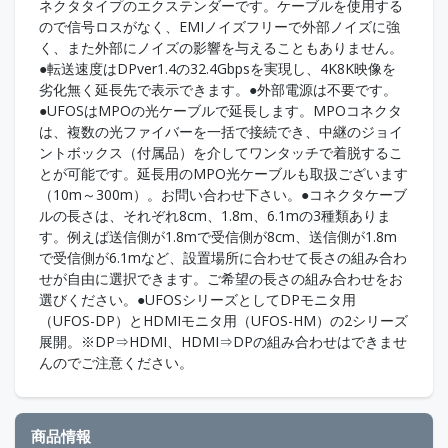
ネクタタイプのエクステンダーです。ケーブルを使用する
ので信号ロスがなく、EMIノイズフリーで外部ノイズに強
く、また外部にノイズの影響を与えることもありません。
●転送速度はDPver1.4の32.4Gbpsを実現し、4K8K映像を
劣化無く延長先で表示できます。●外部電源は不要です。
●UFOSはMPOの光ケーブルで延長します。MPOコネクタ
は、複数の光ファイバーを一括で接続でき、中継のジョイ
ントボックス（付属品）を介してワンタッチで着脱するこ
とが可能です。延長用のMPO光ケーブルも取扱ございます
（10m～300m）。お問い合わせ下さい。●コネクタケーブ
ルの長さは、それぞれ8cm、1.8m、6.1mの3種類ありま
す。例えば送信側が1.8mで受信側が8cm、送信側が1.8m
で受信側が6.1mなど、設置場所に合わせて長さの組み合わ
せが自由に選択できます。ご希望の長さの組み合わせをお
選びください。●UFOSシリーズとしてDPモニタ用
（UFOS-DP）とHDMIモニタ用（UFOS-HM）の2シリーズ
展開。※DP⇒HDMI、HDMI⇒DPの組み合わせはできませ
んのでご注意ください。
商品情報