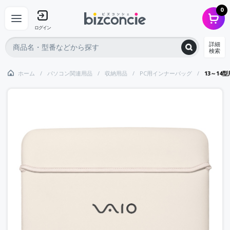
0
ログイン
詳細
検索
ホーム
パソコン関連用品
収納用品
PC用インナーバッグ
13～14