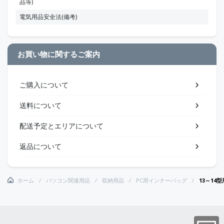
品等)
電気用品安全法(備考)
お買い物に関するご案内
ご購入について
送料について
配送予定とエリアについて
返品について
ホーム
パソコン関連用品
収納用品
PC用インナーバッグ
13～14