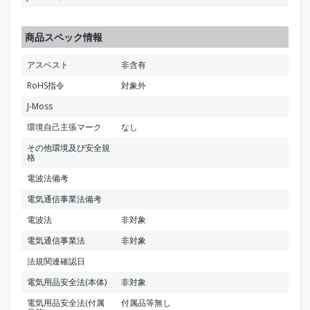
商品スペック情報
アスベスト
非含有
RoHS指令
対象外
J-Moss
環境自己主張マーク
なし
その他環境及び安全規
格
電波法備考
電気通信事業法備考
電波法
非対象
電気通信事業法
非対象
法規関連確認日
電気用品安全法(本体)
非対象
電気用品安全法(付属
付属品等無し