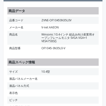
商品データ
品番コード
ZVNE-OF1045SN35L0V
メーカー名
V-net AAEON
商品名
Winsonic 10.4インチ 組込み向け産業用オ
ープンフレームモニタ SVGA VGA×1
VESA75対応
商品型番
OF1045-SN35L0-V
商品スペック情報
サイズ
10.4型
液晶パネルメーカー名
液晶パネル方式
表示色
ピッチ