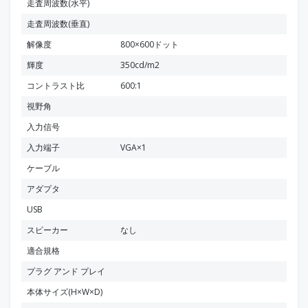
走査周波数(水平)
走査周波数(垂直)
解像度
800×600ドット
輝度
350cd/m2
コントラスト比
600:1
視野角
入力信号
入力端子
VGA×1
ケーブル
アダプタ
USB
スピーカー
なし
適合規格
プラグ アンド プレイ
本体サイズ(H×W×D)