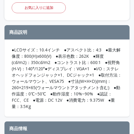
お気に入りに追加
商品説明
●LCDサイズ：10.4インチ ●アスペクト比：4:3 ●最大解
像度：800(H)x600(V) ●表示色数：262K ●輝度
(cd/m2)：350cd/m2 ●コントラスト比：600:1 ●視野角
(H-V)：140°/120°●ディスプレイ：VGA×1 ●I/O：ステレ
オヘッドフォンジャック×1、DCジャック×1 ●取付方法：
ウォールマウント、VESA75 ●寸法(W×H×D)(mm)：
260×219×65(ウォールマウントアタッチメント含む) ●動
作温度：0℃~50℃ ●動作湿度：10%~90% ●認証：
FCC、CE ●電源：DC 12V ●消費電力：9.375W ●重
量：3.5Kg
商品情報