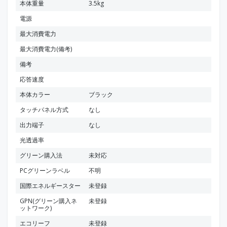
本体重量
3.5kg
電源
最大消費電力
最大消費電力(備考)
備考
応答速度
本体カラー
ブラック
タッチパネル方式
なし
出力端子
なし
光透過率
グリーン購入法
未対応
PCグリーンラベル
不明
国際エネルギースター
未登録
GPN(グリーン購入ネ
未登録
ットワーク)
エコリーフ
未登録