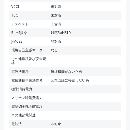
VCCI
未対応
TCO
未対応
アスベスト
非含有
RoHS指令
対応RoHS10
J-Moss
非対応
環境自己主張マーク
なし
その他環境及び安全規
格
電波法備考
無線機能がないため
電気通信事業法備考
公衆回線に接続しない為
標準消費電力
スリープ時消費電力
電源OFF時消費電力
その他節電関連
電波法
非対象