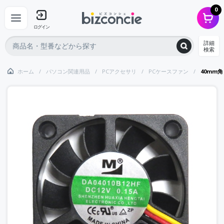
0
ログイン
詳細
検索
ホーム
パソコン関連用品
PCアクセサリ
PCケースファン
40mm角