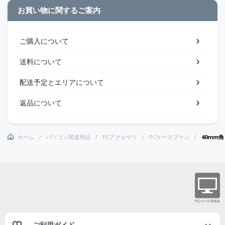
お買い物に関するご案内
ご購入について
送料について
配送予定とエリアについて
返品について
ホーム
パソコン関連用品
PCアクセサリ
PCケースファン
40mm角
ご利用ガイド