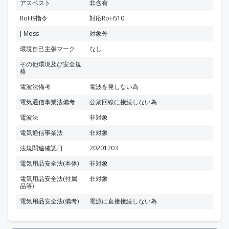
アスベスト
非含有
RoHS指令
対応RoHS10
J-Moss
対象外
環境自己主張マーク
なし
その他環境及び安全規
格
電波法備考
電波を発しない為
電気通信事業法備考
公衆回線に接続しない為
電波法
非対象
電気通信事業法
非対象
法規関連確認日
20201203
電気用品安全法(本体)
非対象
電気用品安全法(付属
非対象
品等)
電気用品安全法(備考)
電源に直接接続しない為