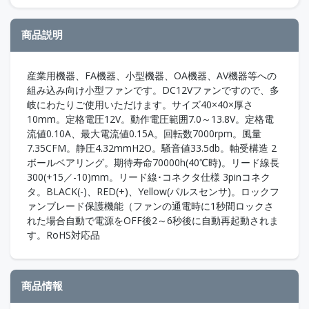
商品説明
産業用機器、FA機器、小型機器、OA機器、AV機器等への
組み込み向け小型ファンです。DC12Vファンですので、多
岐にわたりご使用いただけます。サイズ40×40×厚さ
10mm。定格電圧12V。動作電圧範囲7.0～13.8V。定格電
流値0.10A、最大電流値0.15A。回転数7000rpm。風量
7.35CFM。静圧4.32mmH2O。騒音値33.5db。軸受構造 2
ボールベアリング。期待寿命70000h(40℃時)。リード線長
300(+15／-10)mm。リード線･コネクタ仕様 3pinコネク
タ。BLACK(-)、RED(+)、Yellow(パルスセンサ)。ロックフ
ァンブレード保護機能（ファンの通電時に1秒間ロックさ
れた場合自動で電源をOFF後2～6秒後に自動再起動されま
す。RoHS対応品
商品情報