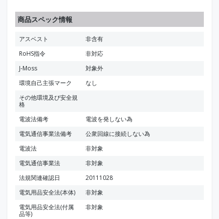
商品スペック情報
アスベスト
非含有
RoHS指令
非対応
J-Moss
対象外
環境自己主張マーク
なし
その他環境及び安全規
格
電波法備考
電波を発しない為
電気通信事業法備考
公衆回線に接続しない為
電波法
非対象
電気通信事業法
非対象
法規関連確認日
20111028
電気用品安全法(本体)
非対象
電気用品安全法(付属
非対象
品等)