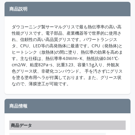
商品説明
ダウコーニング製サーマルグリスで最も熱伝導率の高い高
性能グリスです。電子部品、産業機器等で世界的に使用さ
れ、信頼性の高い高品質グリスです。パワートランジス
タ、CPU、LED等の高発熱体に最適です。CPU（発熱体)と
ヒートシンク（放熱体)の間に塗り、熱伝導の効果を高めま
す。主な仕様は、熱伝導率4.0W/m･K、熱抵抗値0.061℃-
cm2/W、粘度82Pa･s、比重3.23、容量1.5g入り、外観灰
色グリース状、非硬化コンパウンド。 手を汚さずにグリス
を塗る塗布用ヘラが付属しております。また、グリース状
なので、薄膜塗工が可能です。
商品情報
商品データ