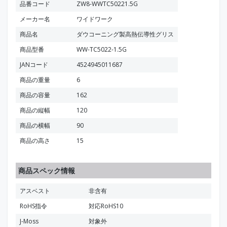
品番コード
ZW8-WWTC50221.5G
メーカー名
ワイドワーク
商品名
ダウコーニング製高熱伝導性グリス
商品型番
WW-TC5022-1.5G
JANコード
4524945011687
商品の重量
6
商品の容量
162
商品の縦幅
120
商品の横幅
90
商品の高さ
15
商品スペック情報
アスベスト
非含有
RoHS指令
対応RoHS10
J-Moss
対象外