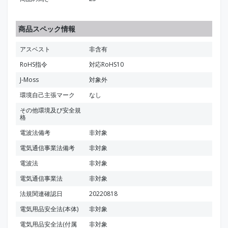
商品スペック情報
アスベスト
非含有
RoHS指令
対応RoHS10
J-Moss
対象外
環境自己主張マーク
なし
その他環境及び安全規
格
電波法備考
非対象
電気通信事業法備考
非対象
電波法
非対象
電気通信事業法
非対象
法規関連確認日
20220818
電気用品安全法(本体)
非対象
電気用品安全法(付属
非対象