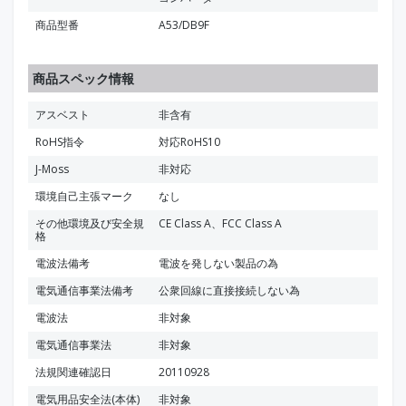
商品型番
A53/DB9F
商品スペック情報
アスベスト
非含有
RoHS指令
対応RoHS10
J-Moss
非対応
環境自己主張マーク
なし
その他環境及び安全規
CE Class A、FCC Class A
格
電波法備考
電波を発しない製品の為
電気通信事業法備考
公衆回線に直接接続しない為
電波法
非対象
電気通信事業法
非対象
法規関連確認日
20110928
電気用品安全法(本体)
非対象