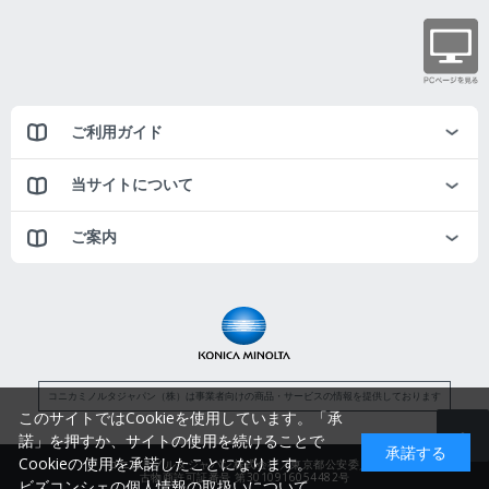
ご利用ガイド
当サイトについて
ご案内
コニカミノルタジャパン（株）は事業者向けの商品・サービスの情報を提供しております
このサイトではCookieを使用しています。「承
諾」を押すか、サイトの使用を続けることで
承諾する
Cookieの使用を承諾したことになります。
コニカミノルタジャパン株式会社／東京都公安委員会
古物商許可証番号 第3010916054482号
ビズコンシェの個人情報の取扱いについて