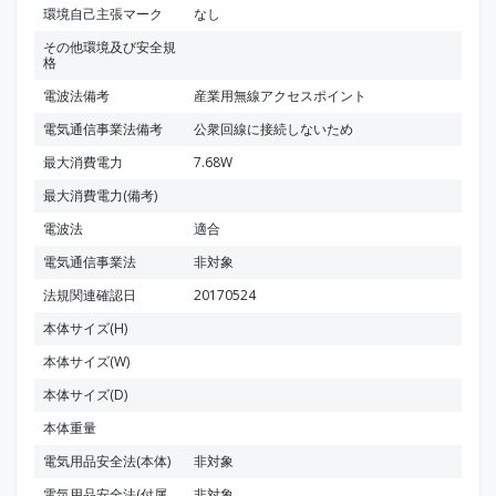
環境自己主張マーク
なし
その他環境及び安全規
格
電波法備考
産業用無線アクセスポイント
電気通信事業法備考
公衆回線に接続しないため
最大消費電力
7.68W
最大消費電力(備考)
電波法
適合
電気通信事業法
非対象
法規関連確認日
20170524
本体サイズ(H)
本体サイズ(W)
本体サイズ(D)
本体重量
電気用品安全法(本体)
非対象
電気用品安全法(付属
非対象