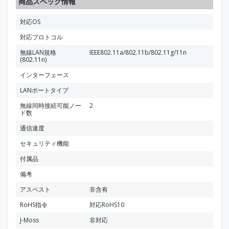
商品スペック情報
対応OS
対応プロトコル
無線LAN規格
IEEE802.11a/802.11b/802.11g/11n
(802.11n)
インターフェース
LANポートタイプ
無線同時接続可能ノー
2
ド数
通信速度
セキュリティ機能
付属品
備考
アスベスト
非含有
RoHS指令
対応RoHS10
J-Moss
非対応