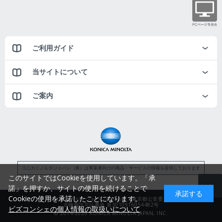
ご利用ガイド
当サイトについて
ご案内
コニカミノルタジャパン（株）は事業者向けの商品・サービスの情報を提供しております
このサイトではCookieを使用しています。「承
諾」を押すか、サイトの使用を続けることで
承諾する
Cookieの使用を承諾したことになります。
コニカミノルタジャパン株式会社／東京都公安委員会
古物商許可証番号 第3010916054482号
ビズコンシェの個人情報の取扱いについて
© 2014-2025 KONICA MINOLTA JAPAN, INC.