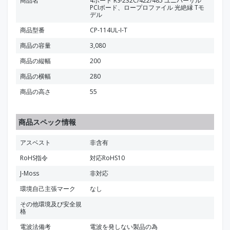
商品名
4ポート RS-232C/422/485 ユニバーサル
PCIボード、ロープロファイル 光絶縁 Tモ
デル
商品型番
CP-114UL-I-T
商品の容量
3,080
商品の縦幅
200
商品の横幅
280
商品の高さ
55
商品スペック情報
アスベスト
非含有
RoHS指令
対応RoHS10
J-Moss
非対応
環境自己主張マーク
なし
その他環境及び安全規
格
電波法備考
電波を発しない製品の為