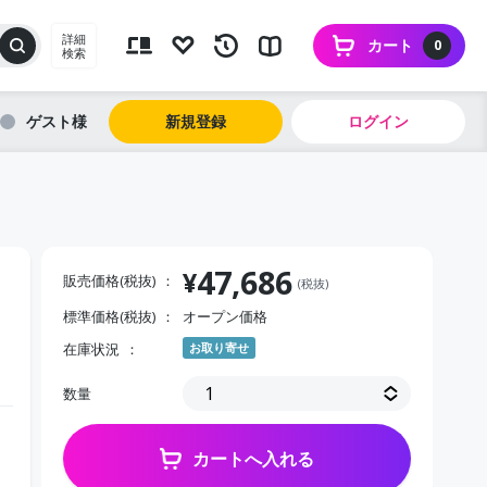
詳細
カート
0
検索
ゲスト
新規登録
ログイン
47,686
¥
販売価格(税抜)
(税抜)
標準価格(税抜)
オープン価格
在庫状況
お取り寄せ
数量
カートへ入れる