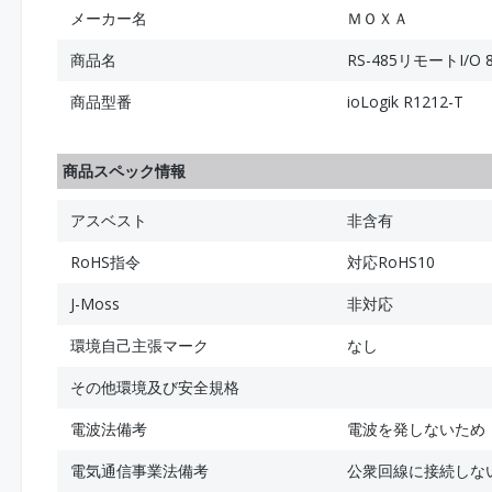
メーカー名
ＭＯＸＡ
商品名
RS-485リモートI/
商品型番
ioLogik R1212-T
商品スペック情報
アスベスト
非含有
RoHS指令
対応RoHS10
J-Moss
非対応
環境自己主張マーク
なし
その他環境及び安全規格
電波法備考
電波を発しないため
電気通信事業法備考
公衆回線に接続しな