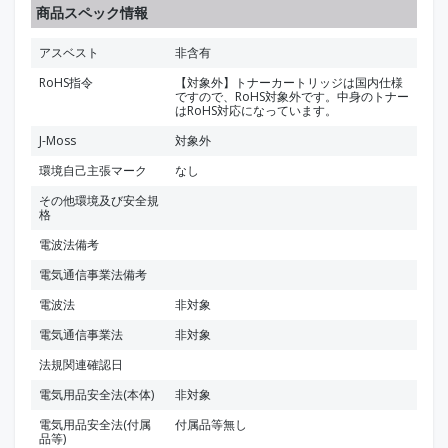
商品スペック情報
アスベスト
非含有
RoHS指令
【対象外】トナーカートリッジは国内仕様
ですので、RoHS対象外です。中身のトナー
はRoHS対応になっています。
J-Moss
対象外
環境自己主張マーク
なし
その他環境及び安全規
格
電波法備考
電気通信事業法備考
電波法
非対象
電気通信事業法
非対象
法規関連確認日
電気用品安全法(本体)
非対象
電気用品安全法(付属
付属品等無し
品等)