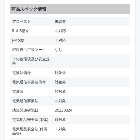
商品スペック情報
アスベスト
未調査
RoHS指令
非対応
J-Moss
非対応
環境自己主張マーク
なし
その他環境及び安全規
格
電波法備考
対象外
電気通信事業法備考
対象外
電波法
非対象
電気通信事業法
非対象
法規関連確認日
20230824
電気用品安全法(本体)
非対象
電気用品安全法(付属
非対象
品等)